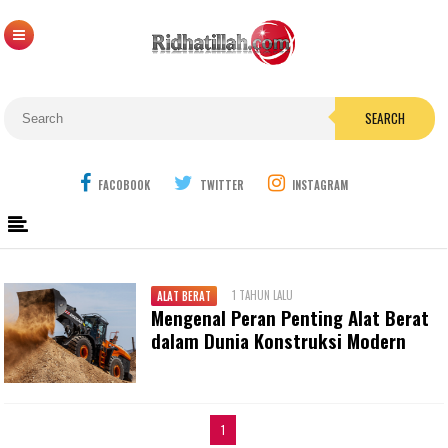
SEARCH
FACOBOOK
TWITTER
INSTAGRAM
1 TAHUN LALU
ALAT BERAT
Mengenal Peran Penting Alat Berat
dalam Dunia Konstruksi Modern
1