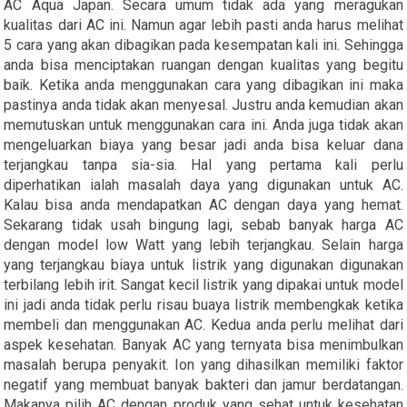
AC Aqua Japan. Secara umum tidak ada yang meragukan
kualitas dari AC ini. Namun agar lebih pasti anda harus melihat
5 cara yang akan dibagikan pada kesempatan kali ini. Sehingga
anda bisa menciptakan ruangan dengan kualitas yang begitu
baik. Ketika anda menggunakan cara yang dibagikan ini maka
pastinya anda tidak akan menyesal. Justru anda kemudian akan
memutuskan untuk menggunakan cara ini. Anda juga tidak akan
mengeluarkan biaya yang besar jadi anda bisa keluar dana
terjangkau tanpa sia-sia. Hal yang pertama kali perlu
diperhatikan ialah masalah daya yang digunakan untuk AC.
Kalau bisa anda mendapatkan AC dengan daya yang hemat.
Sekarang tidak usah bingung lagi, sebab banyak harga AC
dengan model low Watt yang lebih terjangkau. Selain harga
yang terjangkau biaya untuk listrik yang digunakan digunakan
terbilang lebih irit. Sangat kecil listrik yang dipakai untuk model
ini jadi anda tidak perlu risau buaya listrik membengkak ketika
membeli dan menggunakan AC. Kedua anda perlu melihat dari
aspek kesehatan. Banyak AC yang ternyata bisa menimbulkan
masalah berupa penyakit. Ion yang dihasilkan memiliki faktor
negatif yang membuat banyak bakteri dan jamur berdatangan.
Makanya pilih AC dengan produk yang sehat untuk kesehatan