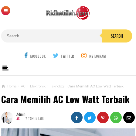
SEARCH
FACOBOOK
TWITTER
INSTAGRAM
Home
›
AC
›
Elektronik
›
Teknologi
Cara Memilih AC Low Watt Terbaik
Cara Memilih AC Low Watt Terbaik
Admin
-
AC
7 TAHUN LALU