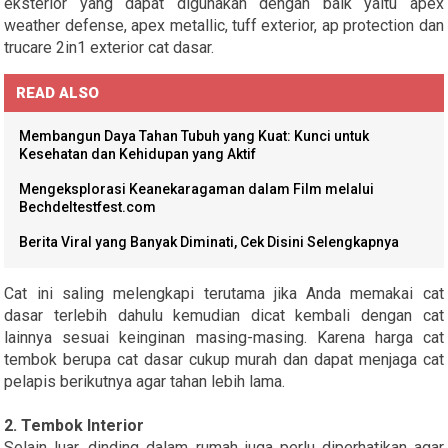
eksterior yang dapat digunakan dengan baik yaitu apex
weather defense, apex metallic, tuff exterior, ap protection dan
trucare 2in1 exterior cat dasar.
READ ALSO
Membangun Daya Tahan Tubuh yang Kuat: Kunci untuk
Kesehatan dan Kehidupan yang Aktif
Mengeksplorasi Keanekaragaman dalam Film melalui
Bechdeltestfest.com
Berita Viral yang Banyak Diminati, Cek Disini Selengkapnya
Cat ini saling melengkapi terutama jika Anda memakai cat
dasar terlebih dahulu kemudian dicat kembali dengan cat
lainnya sesuai keinginan masing-masing. Karena harga cat
tembok berupa cat dasar cukup murah dan dapat menjaga cat
pelapis berikutnya agar tahan lebih lama.
2.
Tembok Interior
Selain luar, dinding dalam rumah juga perlu diperhatikan agar