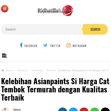
SEARCH
FACOBOOK
TWITTER
INSTAGRAM
Home
›
Dekorasi
›
Featured
›
Rumah
Kelebihan Asianpaints Si Harga Cat Tembok Termurah dengan Kualitas Terbaik
Kelebihan Asianpaints Si Harga Cat
Tembok Termurah dengan Kualitas
Terbaik
Admin