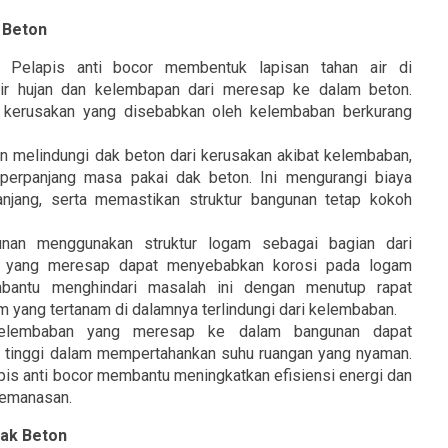
 Beton
: Pelapis anti bocor membentuk lapisan tahan air di
ir hujan dan kelembapan dari meresap ke dalam beton.
n kerusakan yang disebabkan oleh kelembaban berkurang
 melindungi dak beton dari kerusakan akibat kelembaban,
erpanjang masa pakai dak beton. Ini mengurangi biaya
njang, serta memastikan struktur bangunan tetap kokoh
nan menggunakan struktur logam sebagai bagian dari
n yang meresap dapat menyebabkan korosi pada logam
mbantu menghindari masalah ini dengan menutup rapat
 yang tertanam di dalamnya terlindungi dari kelembaban.
 Kelembaban yang meresap ke dalam bangunan dapat
 tinggi dalam mempertahankan suhu ruangan yang nyaman.
lapis anti bocor membantu meningkatkan efisiensi energi dan
pemanasan.
Dak Beton