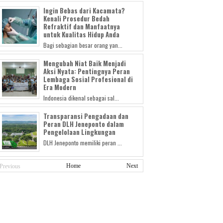
Ingin Bebas dari Kacamata?
Kenali Prosedur Bedah
Refraktif dan Manfaatnya
untuk Kualitas Hidup Anda
Bagi sebagian besar orang yan...
Mengubah Niat Baik Menjadi
Aksi Nyata: Pentingnya Peran
Lembaga Sosial Profesional di
Era Modern
Indonesia dikenal sebagai sal...
Transparansi Pengadaan dan
Peran DLH Jeneponto dalam
Pengelolaan Lingkungan
DLH Jeneponto memiliki peran ...
Home
Next
Previous