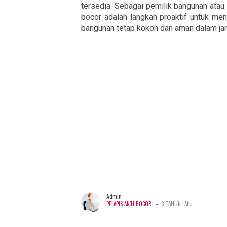
tersedia. Sebagai pemilik bangunan at
bocor adalah langkah proaktif untuk men
bangunan tetap kokoh dan aman dalam jan
Admin
-
PELAPIS ANTI BOCOR
3 TAHUN LALU