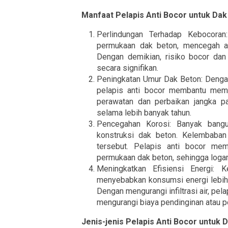
Manfaat Pelapis Anti Bocor untuk Dak
Perlindungan Terhadap Kebocoran
permukaan dak beton, mencegah a
Dengan demikian, risiko bocor da
secara signifikan.
Peningkatan Umur Dak Beton: Dengan
pelapis anti bocor membantu memp
perawatan dan perbaikan jangka pa
selama lebih banyak tahun.
Pencegahan Korosi: Banyak bangu
konstruksi dak beton. Kelembaba
tersebut. Pelapis anti bocor me
permukaan dak beton, sehingga logam
Meningkatkan Efisiensi Energi:
menyebabkan konsumsi energi lebih
Dengan mengurangi infiltrasi air, pe
mengurangi biaya pendinginan atau 
Jenis-jenis Pelapis Anti Bocor untuk 