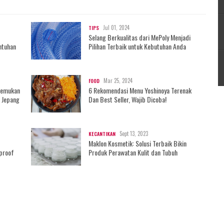
Jul 01, 2024
TIPS
Selang Berkualitas dari MePoly Menjadi
ntuhan
Pilihan Terbaik untuk Kebutuhan Anda
Mar 25, 2024
FOOD
enemukan
6 Rekomendasi Menu Yoshinoya Terenak
 Jepang
Dan Best Seller, Wajib Dicoba!
Sept 13, 2023
KECANTIKAN
Maklon Kosmetik: Solusi Terbaik Bikin
proof
Produk Perawatan Kulit dan Tubuh